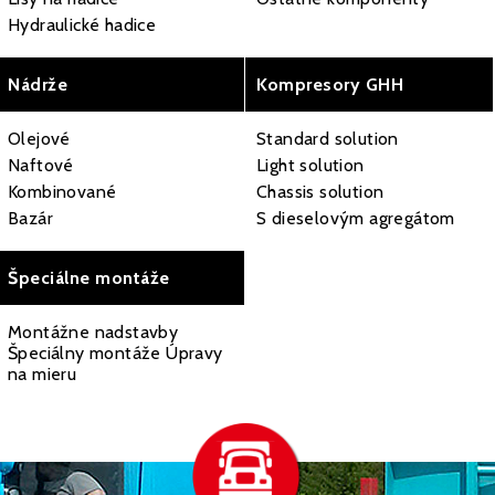
Hydraulické hadice
Nádrže
Kompresory GHH
Olejové
Standard solution
Naftové
Light solution
Kombinované
Chassis solution
Bazár
S dieselovým agregátom
Špeciálne montáže
Montážne nadstavby
Špeciálny montáže Úpravy
na mieru