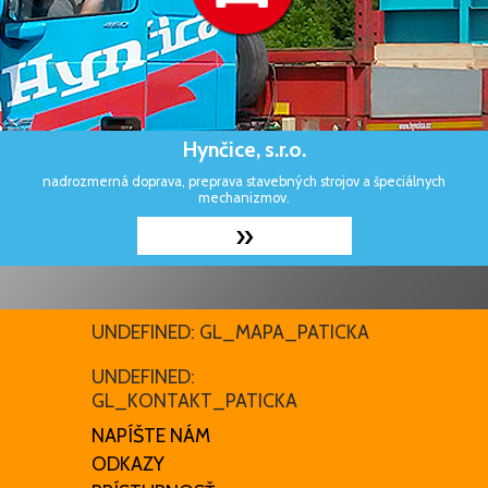
Hynčice, s.r.o.
nadrozmerná doprava, preprava stavebných strojov a špeciálnych
mechanizmov.
»
UNDEFINED: GL_MAPA_PATICKA
UNDEFINED:
GL_KONTAKT_PATICKA
NAPÍŠTE NÁM
ODKAZY