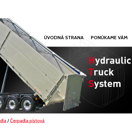
ÚVODNÁ STRANA
PONÚKAME VÁM
dla
/
Čerpadla pístová