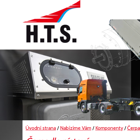
Úvodní strana
/
Nabízíme Vám
/
Komponenty
/
Čerpa