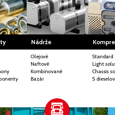
ty
Nádrže
Kompre
Olejové
Standard 
Naftové
Light solu
hony
Kombinované
Chassis so
ponenty
Bazár
S diesel