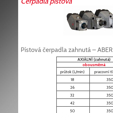
Čerpadla pístová
Pístová čerpadla zahnutá – ABER
AXIÁLNÍ (zahnutá)
obousměrná
průtok (L/min)
pracovní tl
18
35
26
35
32
35
42
35
50
35