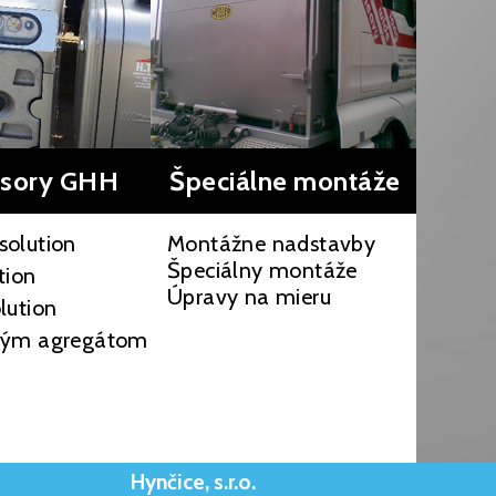
sory GHH
Špeciálne montáže
solution
Montážne nadstavby
Špeciálny montáže
tion
Úpravy na mieru
lution
ovým agregátom
Hynčice, s.r.o.