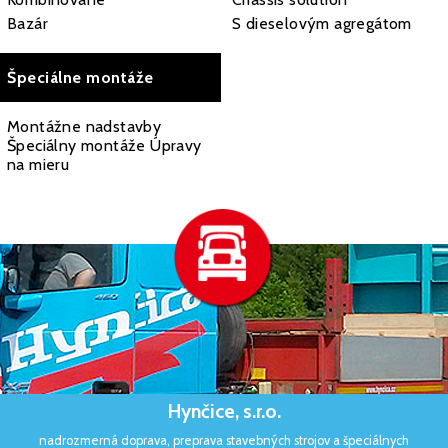
Bazár
S dieselovým agregátom
Špeciálne montáže
Montážne nadstavby
Špeciálny montáže Úpravy
na mieru
Hynčice, s.r.o.
nadrozmerná doprava, preprava stavebných strojov a špeciálnych