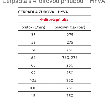
Čerpadla s 4-dírovou přírubou – HYVA
ČERPADLA ZUBOVÁ - HYVA
4-dírová příruba
průtok (L/min)
pracovní tlak (bar)
35
275
52
275
61
250
82
250, 225
85
250
92
250
105
250
100
250
113
250