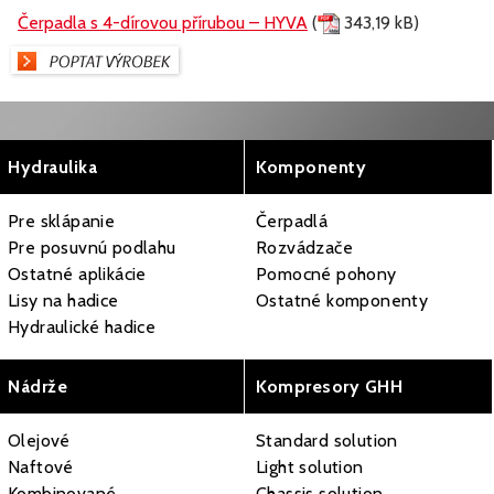
Čerpadla s 4-dírovou přírubou – HYVA
(
343,19 kB)
Hydraulika
Komponenty
Pre sklápanie
Čerpadlá
Pre posuvnú podlahu
Rozvádzače
Ostatné aplikácie
Pomocné pohony
Lisy na hadice
Ostatné komponenty
Hydraulické hadice
Nádrže
Kompresory GHH
Olejové
Standard solution
Naftové
Light solution
Kombinované
Chassis solution