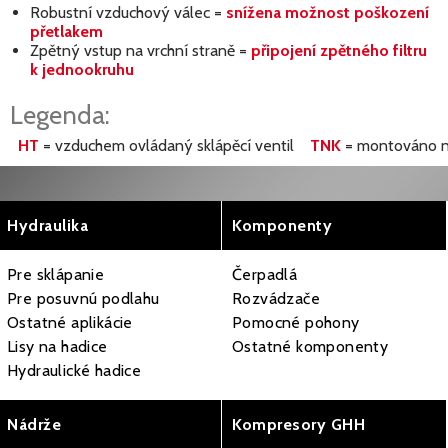
Robustní vzduchový válec =
snížena možnost poškození
přetlakem
Zpětný vstup na vrchní straně =
připojení zpětného filtru
k jednookruhu
Legenda:
HT
= vzduchem ovládaný sklápěcí ventil
TNK
= montováno n
Hydraulika
Komponenty
Pre sklápanie
Čerpadlá
Pre posuvnú podlahu
Rozvádzače
Ostatné aplikácie
Pomocné pohony
Lisy na hadice
Ostatné komponenty
Hydraulické hadice
Nádrže
Kompresory GHH