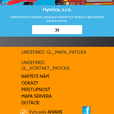
Hynčice, s.r.o.
nadrozmerná doprava, preprava stavebných strojov a špeciálnych
mechanizmov.
»
UNDEFINED: GL_MAPA_PATICKA
UNDEFINED:
GL_KONTAKT_PATICKA
NAPÍŠTE NÁM
ODKAZY
PRÍSTUPNOSŤ
MAPA SERVERA
DOTÁCIE
Vytvorilo
ANAWE