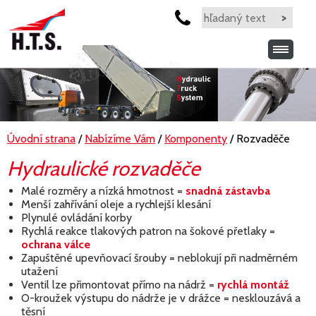
Úvodní strana
/
Nabízíme Vám
/
Komponenty
/ Rozvaděče
Hydraulické rozvaděče
Malé rozměry a nízká hmotnost =
snadná zástavba
Menší zahřívání oleje a rychlejší klesání
Plynulé ovládání korby
Rychlá reakce tlakových patron na šokové přetlaky =
ochrana válce
Zapuštěné upevňovací šrouby = neblokují při nadměrném
utažení
Ventil lze přimontovat přímo na nádrž =
rychlá montáž
O-kroužek výstupu do nádrže je v drážce = nesklouzává a
těsní